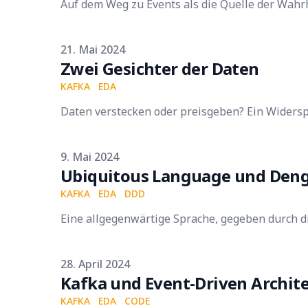
Auf dem Weg zu Events als die Quelle der Wahr
Published on
21. Mai 2024
Zwei Gesichter der Daten
KAFKA
EDA
Daten verstecken oder preisgeben? Ein Widersp
Published on
9. Mai 2024
Ubiquitous Language und Deng
KAFKA
EDA
DDD
Eine allgegenwärtige Sprache, gegeben durch di
Published on
28. April 2024
Kafka und Event-Driven Archit
KAFKA
EDA
CODE