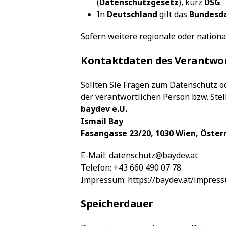
(
Datenschutzgesetz
), kurz
DSG
.
In
Deutschland
gilt das
Bundesd
Sofern weitere regionale oder nation
Kontaktdaten des Verantwor
Sollten Sie Fragen zum Datenschutz o
der verantwortlichen Person bzw. Stell
baydev e.U.
Ismail Bay
Fasangasse 23/20, 1030 Wien, Öster
E-Mail:
datenschutz@baydev.at
Telefon:
+43 660 490 07 78
Impressum:
https://baydev.at/impres
Speicherdauer