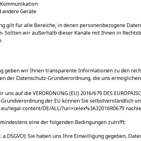
l-Kommunikation
 andere Geräte
g gilt für alle Bereiche, in denen personenbezogene Dat
n. Sollten wir außerhalb dieser Kanäle mit Ihnen in Rechts
.
ng geben wir Ihnen transparente Informationen zu den rec
agen der Datenschutz-Grundverordnung, die uns ermögliche
en wir uns auf die VERORDNUNG (EU) 2016/679 DES EUROP
z-Grundverordnung der EU können Sie selbstverständlich o
pa.eu/legal-content/DE/ALL/?uri=celex%3A32016R0679
nachle
 mindestens eine der folgenden Bedingungen zutrifft:
lit. a DSGVO): Sie haben uns Ihre Einwilligung gegeben, Da