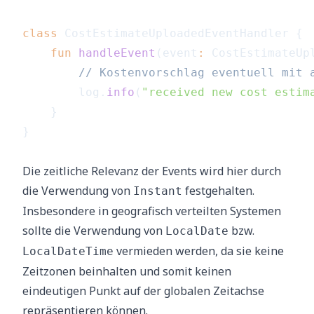
class
 CostEstimateUploadedEventHandler 
{
fun
handleEvent
(
event
:
 CostEstimateUp
// Kostenvorschlag eventuell mit 
        log
.
info
(
"received new cost estim
}
}
Die zeitliche Relevanz der Events wird hier durch
die Verwendung von
festgehalten.
Instant
Insbesondere in geografisch verteilten Systemen
sollte die Verwendung von
bzw.
LocalDate
vermieden werden, da sie keine
LocalDateTime
Zeitzonen beinhalten und somit keinen
eindeutigen Punkt auf der globalen Zeitachse
repräsentieren können.