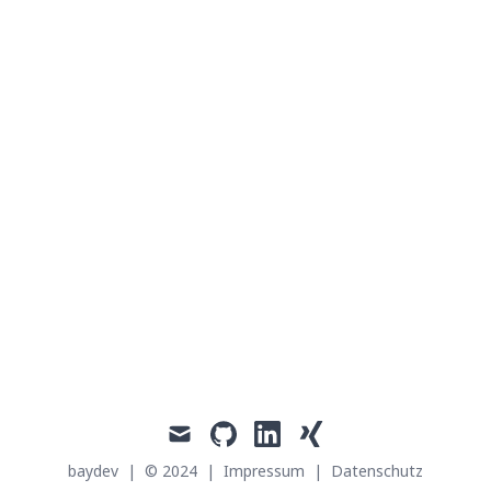
mail
github
linkedin
xing
baydev
|
© 2024
|
Impressum
|
Datenschutz